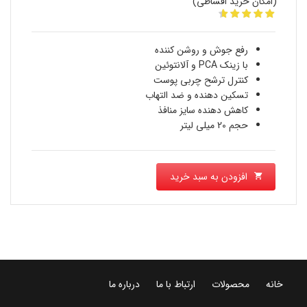
(امکان خرید اقساطی)
قیمت
1,763,500 تومان
فعلی
بود.
رفع جوش و روشن کننده
1,242,300 تومان
با زینک PCA و آلانتوئین
کنترل ترشح چربی پوست
است.
تسکین دهنده و ضد التهاب
کاهش دهنده سایز منافذ
حجم 20 میلی لیتر
افزودن به سبد خرید
خانه
محصولات
ارتباط با ما
درباره ما