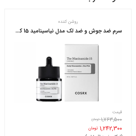
روشن کننده
سرم ضد جوش و ضد لک مدل نیاسینامید 15 کوزارکس COSRX
قیمت
1,763,500
تومان
قیمت
1,242,300
تومان
اصلی