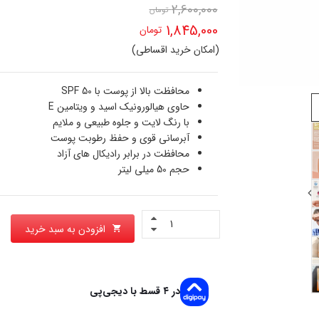
2,600,000
تومان
قیمت
1,845,000
تومان
اصلی
(امکان خرید اقساطی)
قیمت
2,600,000 تومان
فعلی
محافظت بالا از پوست با SPF 50
بود.
حاوی هیالورونیک اسید و ویتامین E
1,845,000 تومان
با رنگ لایت و جلوه طبیعی و ملایم
است.
آبرسانی قوی و حفظ رطوبت پوست
محافظت در برابر رادیکال های آزاد
حجم 50 میلی لیتر
افزودن به سبد خرید
در ۴ قسط با دیجی‌پی