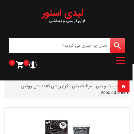
لیدی استور
لوازم آرایشی و بهداشتی
0
خانه
-
پوست و بدن
-
مراقبت بدن
-
کرم روشن کننده بدن ووکس
Voox dd cream