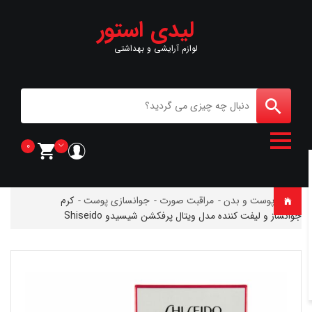
لیدی استور
لوازم آرایشی و بهداشتی
0
خانه
-
پوست و بدن
-
مراقبت صورت
-
جوانسازی پوست
-
کرم
جوانساز و لیفت کننده مدل ویتال پرفکشن شیسیدو Shiseido