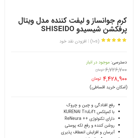
کرم جوانساز و لیفت کننده مدل ویتال
پرفکشن شیسیدو SHISEIDO
(10s)
افزودن نقد خود
دسترسی:
موجود در انبار
6,726,700
قیمت
تومان
4,428,900
تومان
اصلی
(امکان خرید اقساطی)
قیمت
6,726,700 تومان
فعلی
رفع افتادگی و چین و چروک
بود.
با کمپلکس KURENAI TruLift
4,428,900 تومان
دارای تکنولوژی ++ ReNeura
است.
روشن کننده و رفع لکه پوستی
آبرسان و افزایش انعطاف پذیری