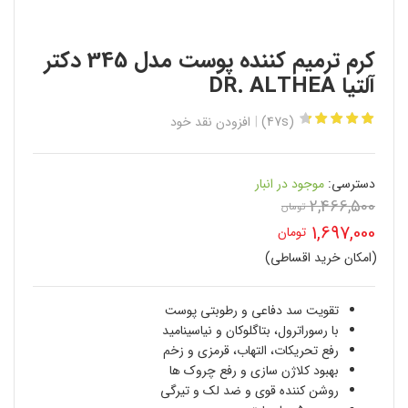
کرم ترمیم کننده پوست مدل 345 دکتر
آلتیا DR. ALTHEA
(47s)
افزودن نقد خود
دسترسی:
موجود در انبار
2,466,500
تومان
قیمت
1,697,000
تومان
اصلی
(امکان خرید اقساطی)
قیمت
2,466,500 تومان
فعلی
تقویت سد دفاعی و رطوبتی پوست
بود.
با رسوراترول، بتاگلوکان و نیاسینامید
1,697,000 تومان
رفع تحریکات، التهاب، قرمزی و زخم
است.
بهبود کلاژن سازی و رفع چروک ها
روشن کننده قوی و ضد لک و تیرگی