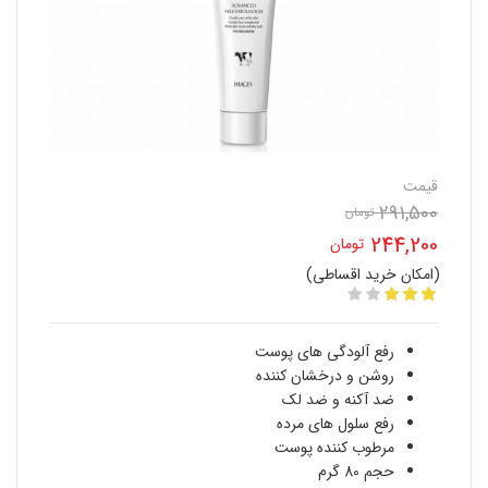
قیمت
291,500
تومان
قیمت
244,200
تومان
اصلی
(امکان خرید اقساطی)
قیمت
291,500 تومان
فعلی
بود.
رفع آلودگی های پوست
244,200 تومان
روشن و درخشان کننده
ضد آکنه و ضد لک
است.
رفع سلول های مرده
مرطوب کننده پوست
حجم 80 گرم