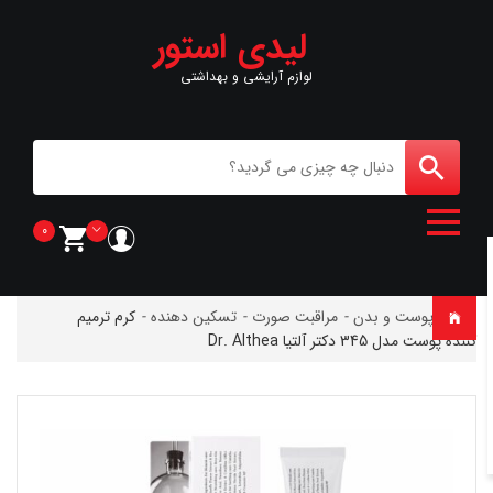
لیدی استور
لوازم آرایشی و بهداشتی
0
خانه
-
پوست و بدن
-
مراقبت صورت
-
تسکین دهنده
-
کرم ترمیم
کننده پوست مدل 345 دکتر آلتیا Dr. Althea