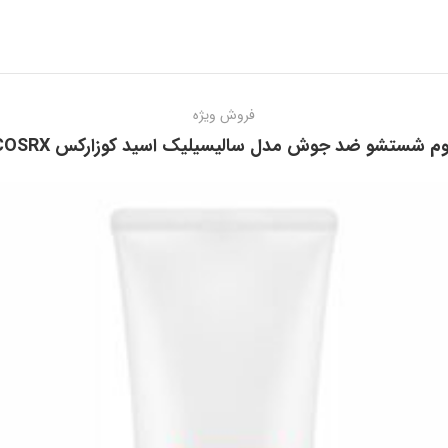
فروش ویژه
م شستشو ضد جوش مدل سالیسیلیک اسید کوزارکس COSRX