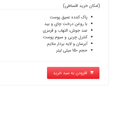
اصلی
(امکان خرید اقساطی)
قیمت
1,356,600 تومان
پاک کننده عمیق پوست
فعلی
با روغن درخت چای و بید
بود.
1,000,600 تومان
ضد جوش، التهاب و قرمزی
کنترل چربی و سبوم پوست
است.
آبرسان و لایه بردار ملایم
حجم 150 میلی لیتر
افزودن به سبد خرید