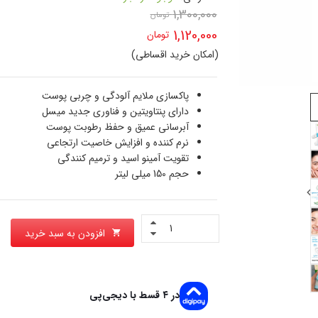
1,300,000
تومان
قیمت
1,120,000
تومان
اصلی
(امکان خرید اقساطی)
قیمت
1,300,000 تومان
فعلی
پاکسازی ملایم آلودگی و چربی پوست
بود.
دارای پنتاویتین و فناوری جدید میسل
1,120,000 تومان
آبرسانی عمیق و حفظ رطوبت پوست
است.
نرم کننده و افزایش خاصیت ارتجاعی
تقویت آمینو اسید و ترمیم کنندگی
حجم 150 میلی لیتر
افزودن به سبد خرید
در ۴ قسط با دیجی‌پی