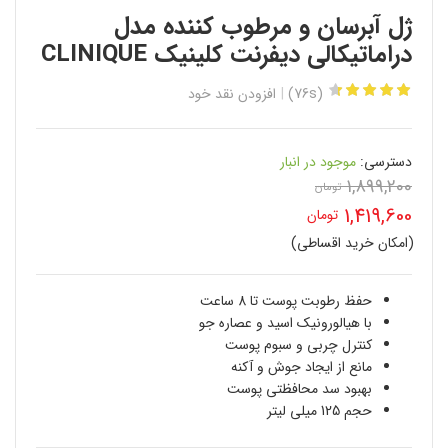
ژل آبرسان و مرطوب کننده مدل
دراماتیکالی دیفرنت کلینیک CLINIQUE
(76s)
افزودن نقد خود
دسترسی:
موجود در انبار
1,899,200
قیمت
تومان
1,419,600
تومان
اصلی
(امکان خرید اقساطی)
قیمت
1,899,200 تومان
فعلی
حفظ رطوبت پوست تا 8 ساعت
بود.
با هیالورونیک اسید و عصاره جو
1,419,600 تومان
کنترل چربی و سبوم پوست
است.
مانع از ایجاد جوش و آکنه
بهبود سد محافظتی پوست
حجم 125 میلی لیتر