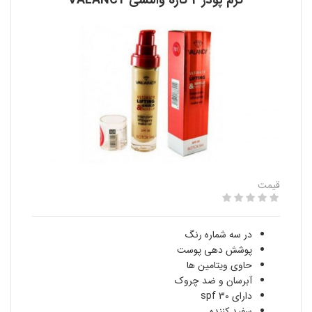
کرم پودر 4 کاره والنسی VALANCY
قیمت
در سه شماره رنگ
پوشش دهی پوست
حاوی ویتامین ها
آبرسان و ضد چروک
دارای spf 30
سفید کننده