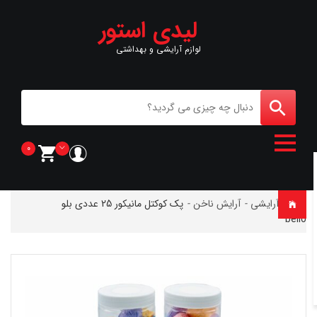
لیدی استور
لوازم آرایشی و بهداشتی
0
خانه
-
آرایشی
-
آرایش ناخن
-
پک کوکتل مانیکور 25 عددی بلو
bello