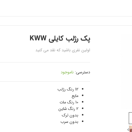
پک رژلب کایلی KWW
اولین نفری باشید که نقد می کنید
دسترسی:
ناموجود
12 رنگ رژلب
مایع
10 رنگ مات
2 رنگ شاین
بدون ترک
بدون سرب