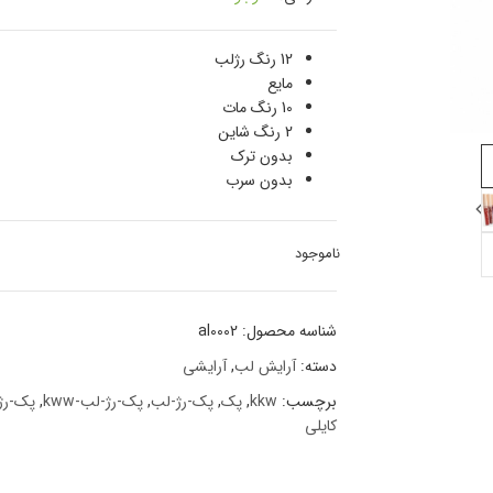
12 رنگ رژلب
مایع
10 رنگ مات
2 رنگ شاین
بدون ترک
بدون سرب
ناموجود
شناسه محصول:
al0002
دسته:
آرایش لب
,
آرایشی
برچسب:
kkw
,
پک
,
پک-رژ-لب
,
پک-رژ-لب-kww
,
پک-رژ
کایلی