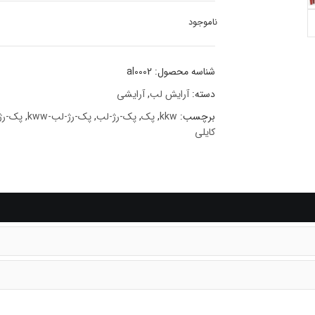
ناموجود
شناسه محصول:
al0002
دسته:
آرایش لب
,
آرایشی
برچسب:
kkw
,
پک
,
پک-رژ-لب
,
پک-رژ-لب-kww
,
پک-رژ
کایلی