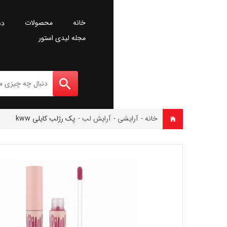
خانه
محصولات
دس
مجله لیدی استور
خانه
-
آرایشی
-
آرایش لب
-
پک رژلب کایلی kww