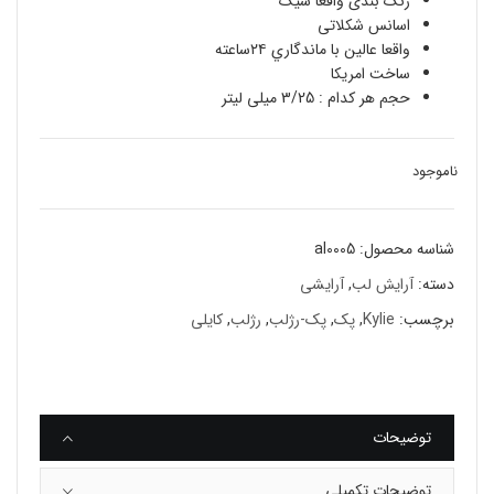
رنگ بندی واقعا شیک
اسانس شکلاتی
واقعا عالين با ماندگاري ٢٤ساعته
ساخت امریکا
حجم هر کدام : 3/25 میلی لیتر
ناموجود
شناسه محصول:
al0005
دسته:
آرایش لب
,
آرایشی
برچسب:
Kylie
,
پک
,
پک-رژلب
,
رژلب
,
کایلی
توضیحات
توضیحات تکمیلی