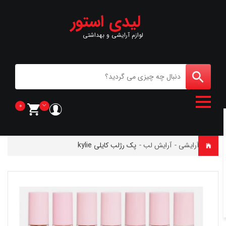
لیدی استور
لوازم آرایشی و بهداشتی
0
خانه
-
آرایشی
-
آرایش لب
-
پک رژلب کایلی kylie