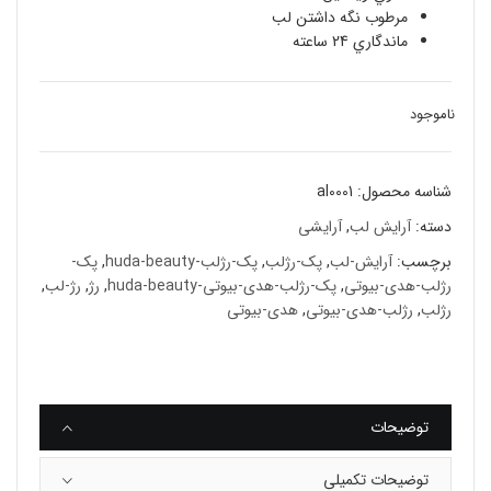
مرطوب نگه داشتن لب
ماندگاري 24 ساعته
ناموجود
شناسه محصول:
al0001
دسته:
آرایش لب
,
آرایشی
برچسب:
آرایش-لب
,
پک-رژلب
,
پک-رژلب-huda-beauty
,
پک-
رژلب-هدى-بيوتى
,
پک-رژلب-هدى-بيوتى-huda-beauty
,
رژ
,
رژ-لب
,
رژلب
,
رژلب-هدى-بيوتى
,
هدی-بیوتی
توضیحات
توضیحات تکمیلی