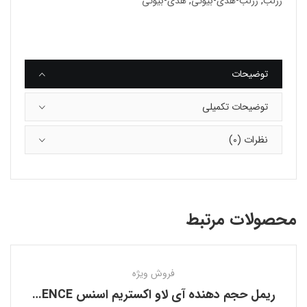
رژلب
,
رژلب-هدى-بيوتى
,
هدی-بیوتی
توضیحات
توضیحات تکمیلی
نظرات (0)
محصولات مرتبط
فروش ویژه
ریمل حجم دهنده آی لاو اکستریم اسنس ESSENCE