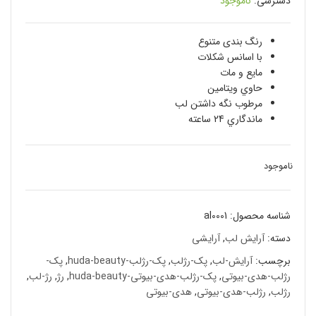
دسترسی:
ناموجود
رنگ بندی متنوع
با اسانس شكلات
مایع و مات
حاوي ویتامین
مرطوب نگه داشتن لب
ماندگاري 24 ساعته
ناموجود
شناسه محصول:
al0001
دسته:
آرایش لب
,
آرایشی
برچسب:
آرایش-لب
,
پک-رژلب
,
پک-رژلب-huda-beauty
,
پک-
رژلب-هدى-بيوتى
,
پک-رژلب-هدى-بيوتى-huda-beauty
,
رژ
,
رژ-لب
,
رژلب
,
رژلب-هدى-بيوتى
,
هدی-بیوتی