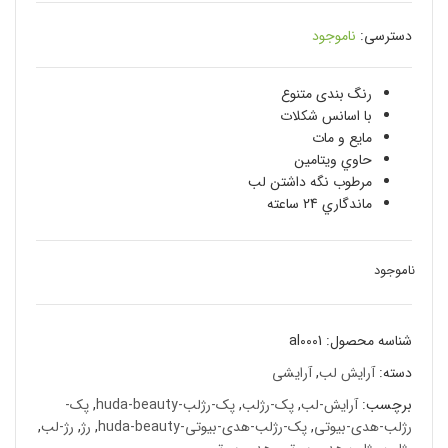
دسترسی:
ناموجود
رنگ بندی متنوع
با اسانس شكلات
مایع و مات
حاوي ویتامین
مرطوب نگه داشتن لب
ماندگاري 24 ساعته
ناموجود
شناسه محصول:
al0001
دسته:
آرایش لب
,
آرایشی
برچسب:
آرایش-لب
,
پک-رژلب
,
پک-رژلب-huda-beauty
,
پک-
رژلب-هدى-بيوتى
,
پک-رژلب-هدى-بيوتى-huda-beauty
,
رژ
,
رژ-لب
,