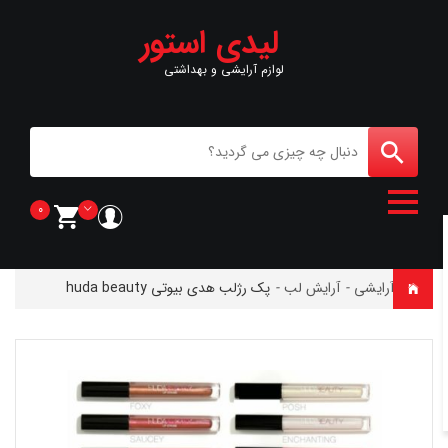
لیدی استور
لوازم آرایشی و بهداشتی
0
خانه
-
آرایشی
-
آرایش لب
-
پک رژلب هدى بيوتى huda beauty