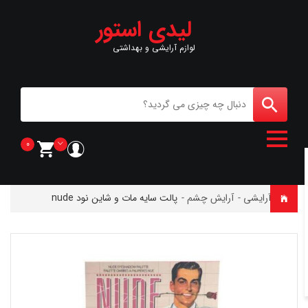
لیدی استور
لوازم آرایشی و بهداشتی
0
خانه
-
آرایشی
-
آرایش چشم
-
پالت سايه مات و شاين نود nude