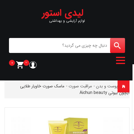
لیدی استور
لوازم آرایشی و بهداشتی
0
خانه
-
پوست و بدن
-
مراقبت صورت
-
ماسک صورت خاویار طلایی
آیچون بیوتی Aichun beauty