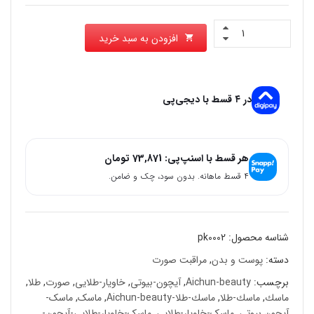
افزودن به سبد خرید
در ۴ قسط با دیجی‌پی
هر قسط با اسنپ‌پی:
73,871
تومان
۴ قسط ماهانه. بدون سود، چک و ضامن.
شناسه محصول:
pk0002
دسته:
پوست و بدن
,
مراقبت صورت
برچسب:
Aichun-beauty
,
آیچون-بیوتی
,
خاویار-طلایی
,
صورت
,
طلا
,
ماسك
,
ماسك-طلا
,
ماسك-طلا-Aichun-beauty
,
ماسک
,
ماسک-
آیچون بیوتی
,
ماسک-خاویار-طلایی
,
ماسک-خاویار-طلایی-آیچون-