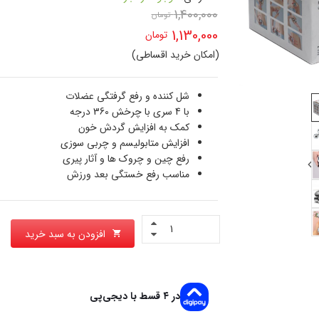
1,400,000
تومان
قیمت
1,130,000
تومان
اصلی
(امکان خرید اقساطی)
قیمت
1,400,000 تومان
فعلی
شل کننده و رفع گرفتگی عضلات
بود.
با 4 سری با چرخش 360 درجه
1,130,000 تومان
کمک به افزایش گردش خون
است.
افزایش متابولیسم و چربی سوزی
رفع چین و چروک ها و آثار پیری
مناسب رفع خستگی بعد ورزش
افزودن به سبد خرید
در ۴ قسط با دیجی‌پی