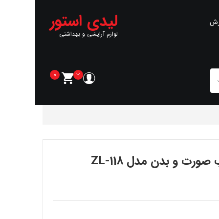
لیدی استور
رش
لوازم آرایشی و بهداشتی
0
رت و بدن مدل ZL-118