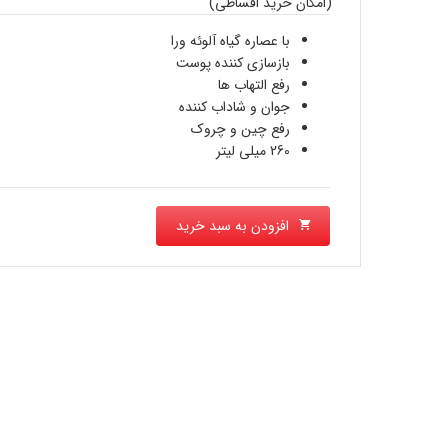
(امکان خرید اقساطی)
قیمت
600,000 تومان
با عصاره گیاه آلوئه ورا
فعلی
بازسازی کننده پوست
بود.
رفع التهاب ها
445,000 تومان
جوان و شاداب کننده
است.
رفع چین و چروک
260 ميلی لیتر
افزودن به سبد خرید