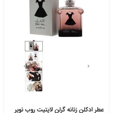
عطر ادکلن زنانه گرلن لاپتیت روب نویر