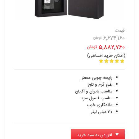
قیمت
6,674,160
تومان
قیمت
5,882,760
تومان
اصلی
(امکان خرید اقساطی)
قیمت
6,674,160 تومان
فعلی
بود.
رایحه چوبی معطر
5,882,760 تومان
طبع گرم و تلخ
مناسب بانوان و آقایان
است.
مناسب فصول سرد
ماندگاری خوب
30 میلی لیتر
افزودن به سبد خرید