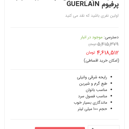
پرفیوم GUERLAIN
اولین نفری باشید که نقد می کنید
دسترسی:
موجود در انبار
5,415,379
تومان
قیمت
4,618,512
تومان
اصلی
(امکان خرید اقساطی)
قیمت
5,415,379 تومان
فعلی
رایحه شرقی وانیلی
بود.
طبع گرم و شیرین
4,618,512 تومان
مناسب بانوان
است.
مناسب فصول سرد
ماندگاری بسیار خوب
حجم 100 میلی لیتر