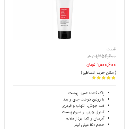
قیمت
1,356,600
تومان
قیمت
1,000,600
تومان
اصلی
(امکان خرید اقساطی)
قیمت
1,356,600 تومان
فعلی
بود.
پاک کننده عمیق پوست
1,000,600 تومان
با روغن درخت چای و بید
ضد جوش، التهاب و قرمزی
است.
کنترل چربی و سبوم پوست
آبرسان و لایه بردار ملایم
حجم 150 میلی لیتر