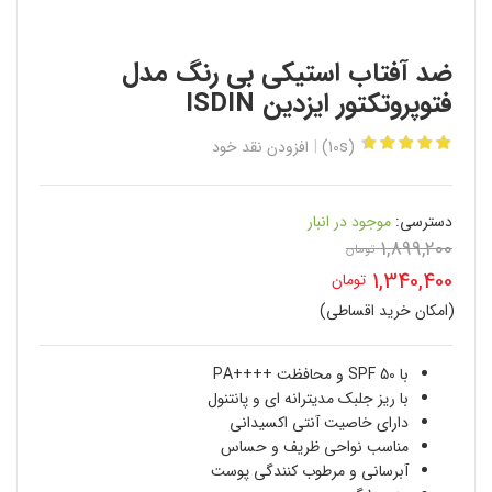
ضد آفتاب استیکی بی رنگ مدل
فتوپروتکتور ایزدین ISDIN
(10s)
افزودن نقد خود
دسترسی:
موجود در انبار
1,899,200
تومان
قیمت
1,340,400
تومان
اصلی
(امکان خرید اقساطی)
قیمت
1,899,200 تومان
فعلی
با SPF 50 و محافظت ++++PA
بود.
با ریز جلبک مدیترانه ای و پانتنول
1,340,400 تومان
دارای خاصیت آنتی اکسیدانی
است.
مناسب نواحی ظریف و حساس
آبرسانی و مرطوب کنندگی پوست