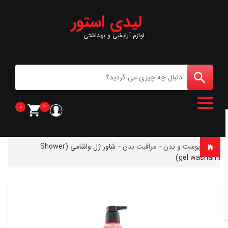
لیدی استور
لوازم آرایشی و بهداشتی
0
خانه
-
پوست و بدن
-
مراقبت بدن
-
شاور ژل واشامی (Shower
gel washami)