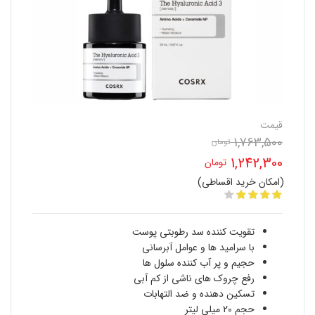
قیمت
1,763,500
تومان
قیمت
1,242,300
تومان
اصلی
(امکان خرید اقساطی)
قیمت
1,763,500 تومان
فعلی
بود.
تقویت کننده سد رطوبتی پوست
1,242,300 تومان
با سرامید ها و عوامل آبرسانی
حجیم و پر آب کننده سلول ها
است.
رفع چروک های ناشی از کم آبی
تسکین دهنده و ضد التهابات
حجم 20 میلی لیتر