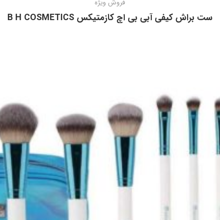
فروش ویژه
ست براش کیفی آبی بی اچ کازمتیکس B H COSMETICS