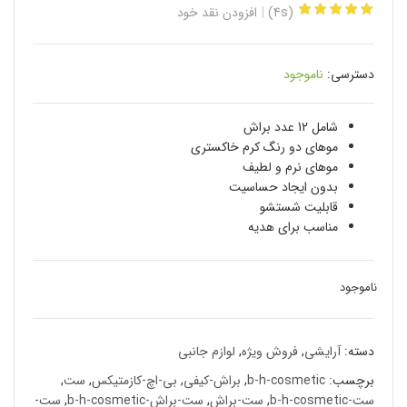
(4s)
افزودن نقد خود
دسترسی:
ناموجود
شامل 12 عدد براش
موهای دو رنگ کرم خاکستری
موهای نرم و لطیف
بدون ایجاد حساسیت
قابلیت شستشو
مناسب برای هدیه
ناموجود
دسته:
آرایشی
,
فروش ویژه
,
لوازم جانبی
برچسب:
b-h-cosmetic
,
براش-کیفی
,
بی-اچ-کازمتیکس
,
ست
,
ست-b-h-cosmetic
,
ست-براش
,
ست-براش-b-h-cosmetic
,
ست-