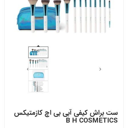
ست براش کیفی آبی بی اچ کازمتیکس
B H COSMETICS