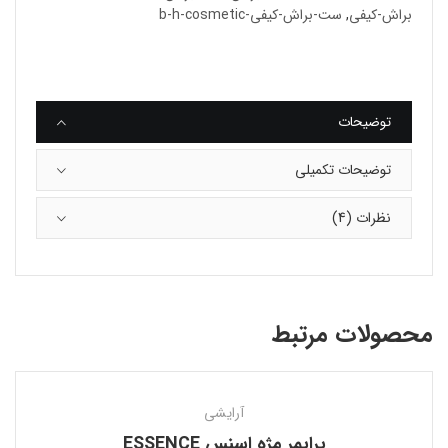
براش-کیفی
,
ست-براش-کیفی-b-h-cosmetic
توضیحات
توضیحات تکمیلی
نظرات (4)
محصولات مرتبط
آرایشی
پرایمر مژه اسنس ESSENCE