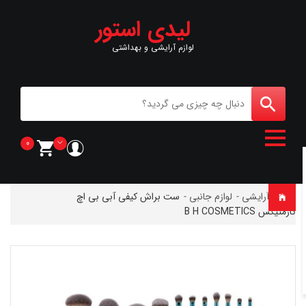
لیدی استور
لوازم آرایشی و بهداشتی
0
خانه
-
آرایشی
-
لوازم جانبی
-
ست براش کیفی آبی بی اچ
کازمتیکس B H COSMETICS