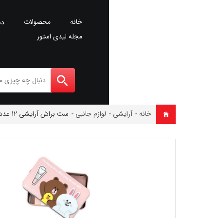
خانه
محصولات
دس
مجله لیدی استور
خانه
-
آرایشی
-
لوازم جانبی
-
ست براش آرایشی 12 عددی فانتزی میشا missha