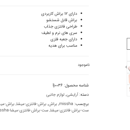
دارای 12 براش کاربردی
براش قابل شستشو
طراحی فانتزی جذاب
سری های نرم و لطیف
دارای جعبه فلزی
مناسب برای هدیه
ناموجود
شناسه محصول:
lj0036
دسته:
آرایشی
,
لوازم جانبی
برچسب:
missha
,
براش
,
براش-فانتزی-میشا
,
براش-میش
ست-براش-فانتزی-میشا
,
ست-براش-فانتزی-میشا-missha