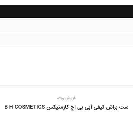
فروش ویژه
ست براش کیفی آبی بی اچ کازمتیکس B H COSMETICS