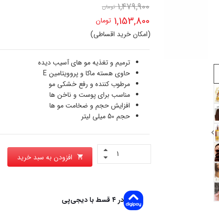
1,479,900
تومان
قیمت
1,153,800
تومان
اصلی
(امکان خرید اقساطی)
قیمت
1,479,900 تومان
فعلی
ترمیم و تغذیه مو های آسیب دیده
بود.
حاوی هسته ماکا و پروویتامین E
1,153,800 تومان
مرطوب کننده و رفع خشکی مو
است.
مناسب برای پوست و ناخن ها
افزایش حجم و ضخامت مو ها
حجم 50 میلی لیتر
افزودن به سبد خرید
در ۴ قسط با دیجی‌پی