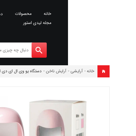
خانه
محصولات
دس
مجله لیدی استور
خانه
-
آرایشی
-
آرایش ناخن
-
دستگاه یو وی ال ای دی انگش