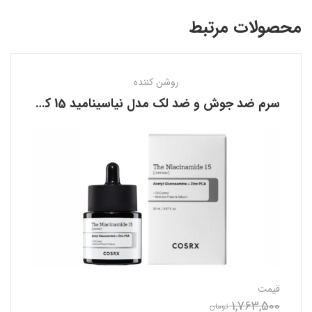
محصولات مرتبط
روشن کننده
سرم ضد جوش و ضد لک مدل نیاسینامید 15 کوزارکس COSRX
قیمت
1,763,500
تومان