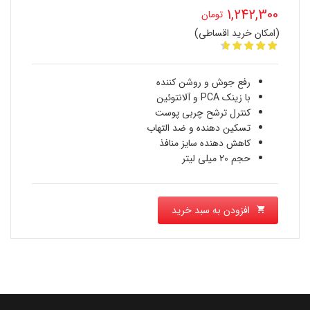
قیمت
1,242,300
تومان
اصلی
(امکان خرید اقساطی)
قیمت
1,763,500 تومان
فعلی
بود.
رفع جوش و روشن کننده
1,242,300 تومان
با زینک PCA و آلانتوئین
کنترل ترشح چربی پوست
است.
تسکین دهنده و ضد التهاب
کاهش دهنده سایز منافذ
حجم 20 میلی لیتر
افزودن به سبد خرید