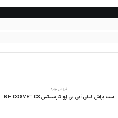
فروش ویژه
ست براش کیفی آبی بی اچ کازمتیکس B H COSMETICS