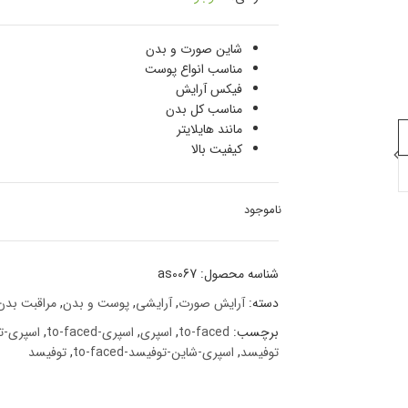
شاین صورت و بدن
مناسب انواع پوست
فیکس آرایش
مناسب کل بدن
مانند هایلایتر
کیفیت بالا
ناموجود
شناسه محصول:
as0067
دسته:
آرایش صورت
,
آرایشی
,
پوست و بدن
,
مراقبت بدن
برچسب:
to-faced
,
اسپری
,
اسپری-to-faced
,
اسپری-ت
توفیسد
,
اسپری-شاین-توفیسد-to-faced
,
توفیسد