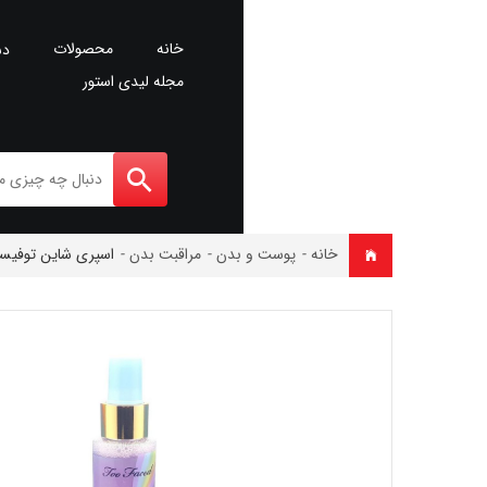
خانه
محصولات
دس
مجله لیدی استور
خانه
-
پوست و بدن
-
مراقبت بدن
-
اسپری شاین توفیسد  faced