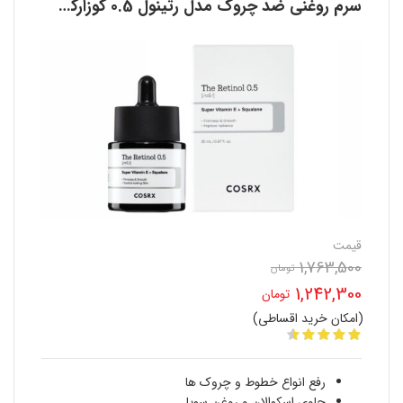
سرم روغنی ضد چروک مدل رتینول 0.5 کوزارکس COSRX
قیمت
1,763,500
تومان
قیمت
1,242,300
تومان
اصلی
(امکان خرید اقساطی)
قیمت
1,763,500 تومان
فعلی
بود.
رفع انواع خطوط و چروک ها
1,242,300 تومان
حاوی اسکوالان و روغن سویا