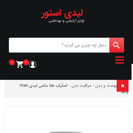
لیدی استور
لوازم آرایشی و بهداشتی
0
خانه
-
پوست و بدن
-
مراقبت بدن
-
اسكراب طلا مکس لیدی max
lady