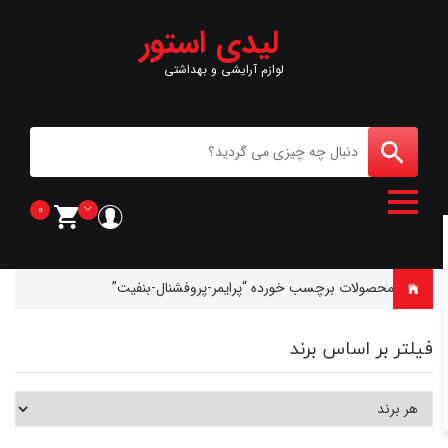
لیدی استور
لوازم آرایشی و بهداشتی
0
خانه
-
محصولات برچسب خورده “پرایمر-پروفشنال-بنفیت”
فیلتر بر اساس برند