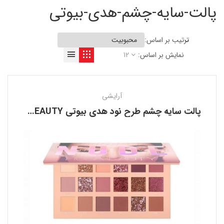
پالت-سايه-چشم-هدى-بيوتى
ترتیب بر اساس:
نمایش بر اساس:
12
آرایشی
پالت سايه چشم طرح نود هدى بيوتى HUDA BEAUTY