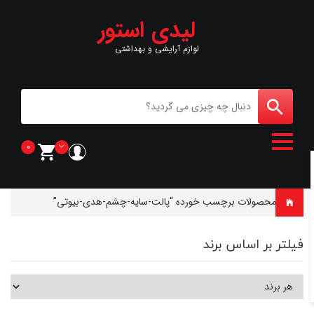
لیدی استور
لوازم آرایشی و بهداشتی
0
خانه
-
محصولات برچسب خورده “پالت-سايه-چشم-هدى-بيوتى”
فیلتر بر اساس برند