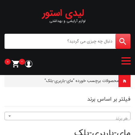
لیدی استور
لوازم آرایشی و بهداشتی
0
خانه
-
محصولات برچسب خورده “مای-باربری-بلک”
فیلتر بر اساس برند
هر برند
مای-باربری-بلک