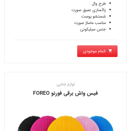
طرح وال
پاکسازی عمیق صورت
شستشو پوست
مناسب ماساژ صورت
جنس سیلیکونی
اتمام موجودی
لوازم جانبی
فیس واش برقی فورئو FOREO