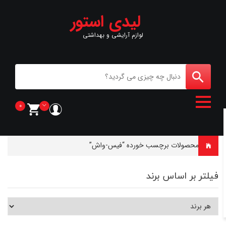
لیدی استور
لوازم آرایشی و بهداشتی
0
خانه
-
محصولات برچسب خورده “فیس-واش”
فیلتر بر اساس برند