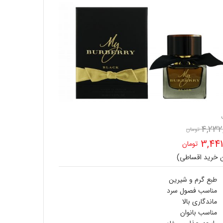
4,232
تومان
قیمت
3,441
تومان
اصلی
ن خرید اقساطی)
ت
4,232,400 تومان
ی
طبع گرم و شیرین
بود.
مناسب فصول سرد
3,441,000 تومان
ماندگاری بالا
مناسب بانوان
.