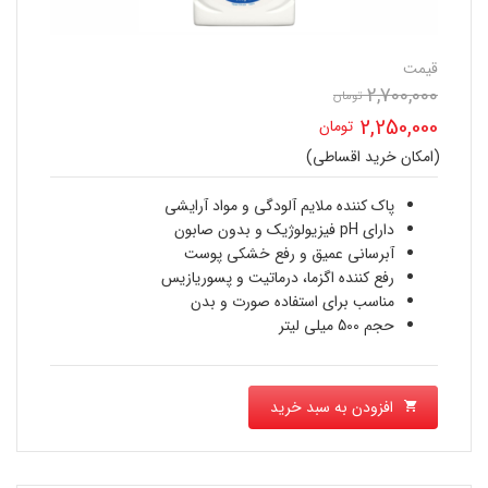
قیمت
2,700,000
تومان
قیمت
2,250,000
تومان
اصلی
(امکان خرید اقساطی)
قیمت
2,700,000 تومان
فعلی
پاک کننده ملایم آلودگی و مواد آرایشی
بود.
دارای pH فیزیولوژیک و بدون صابون
2,250,000 تومان
آبرسانی عمیق و رفع خشکی پوست
رفع کننده اگزما، درماتیت و پسوریازیس
است.
مناسب برای استفاده صورت و بدن
حجم 500 میلی لیتر
افزودن به سبد خرید