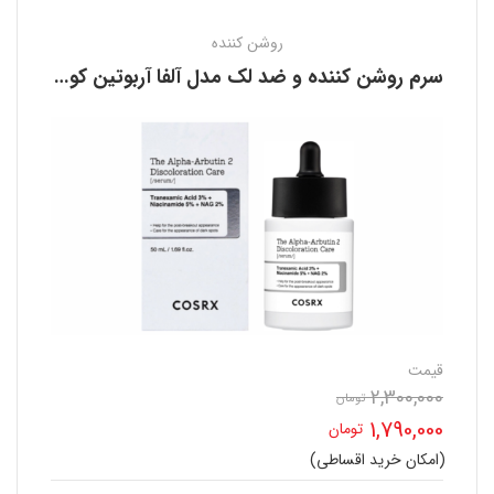
روشن کننده
سرم روشن کننده و ضد لک مدل آلفا آربوتین کوزارکس COSRX
قیمت
2,300,000
تومان
قیمت
1,790,000
تومان
اصلی
(امکان خرید اقساطی)
قیمت