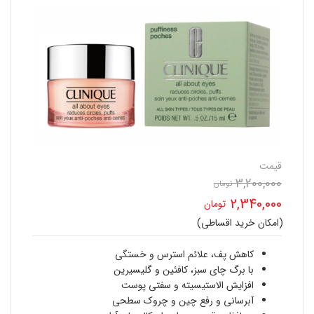
قیمت
3,200,000
تومان
قیمت
2,340,000
تومان
اصلی
(امکان خرید اقساطی)
قیمت
3,200,000 تومان
فعلی
کاهش پف، علائم استرس و خستگی
بود.
با برگ چای سبز، کافئین و گلیسیرین
2,340,000 تومان
افزایش الاستیسیته و سفتی پوست
آبرسانی و رفع چین و چروک سطحی
است.