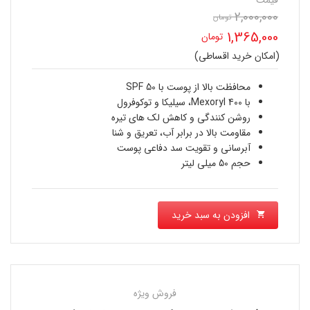
2,000,000
تومان
قیمت
1,365,000
تومان
اصلی
(امکان خرید اقساطی)
قیمت
2,000,000 تومان
فعلی
محافظت بالا از پوست با SPF 50
بود.
با Mexoryl 400، سیلیکا و توکوفرول
1,365,000 تومان
روشن کنندگی و کاهش لک های تیره
مقاومت بالا در برابر آب، تعریق و شنا
است.
آبرسانی و تقویت سد دفاعی پوست
حجم 50 میلی لیتر
افزودن به سبد خرید
فروش ویژه