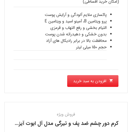
(امکان خرید اقساطی)
قیمت
1,300,000 تومان
فعلی
پاکسازی ملایم آلودگی و آرایش پوست
بود.
پرو ویتامین B، آمینو اسید و ویتامین E
1,120,000 تومان
التیام بخشی و رفع التهاب و قرمزی
بدون خشکی و دهیدراته شدن پوست
است.
محافظت بالا در برابر رادیکال های آزاد
حجم 150 میلی لیتر
افزودن به سبد خرید
فروش ویژه
كرم دور چشم ضد پف و تیرگی مدل آل ابوت آیز کلینیک CLINIQUE