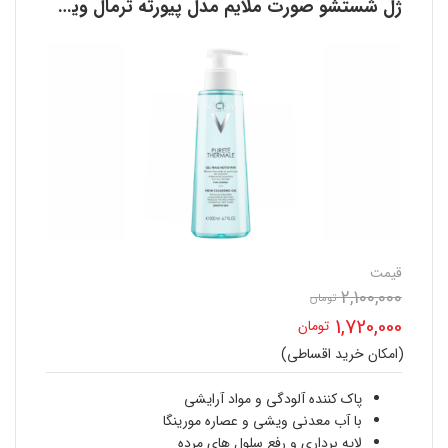
ژل شستشو صورت ملایم مدل پیورته ترمال ویشی VICHY
قیمت
2,100,000
تومان
قیمت
1,720,000
تومان
اصلی
(امکان خرید اقساطی)
قیمت
2,100,000 تومان
فعلی
پاک کننده آلودگی و مواد آرایشی
بود.
با آب معدنی ویشی و عصاره مورینگا
1,720,000 تومان
لایه برداری و رفع سلول های مرده