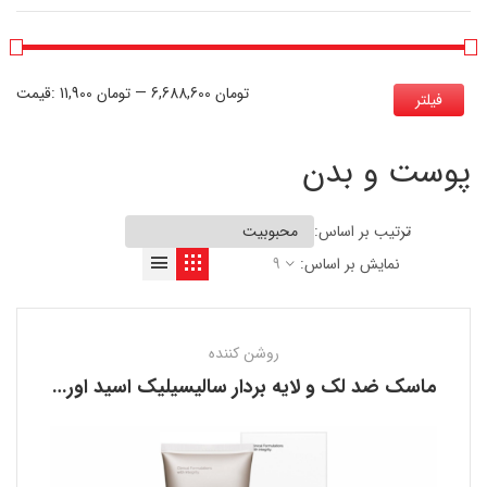
6,688,600 تومان
—
11,900 تومان
قیمت:
فیلتر
پوست و بدن
ترتیب بر اساس:
نمایش بر اساس:
9
روشن کننده
ماسک ضد لک و لایه بردار سالیسیلیک اسید اوردینری THE ORDINARY