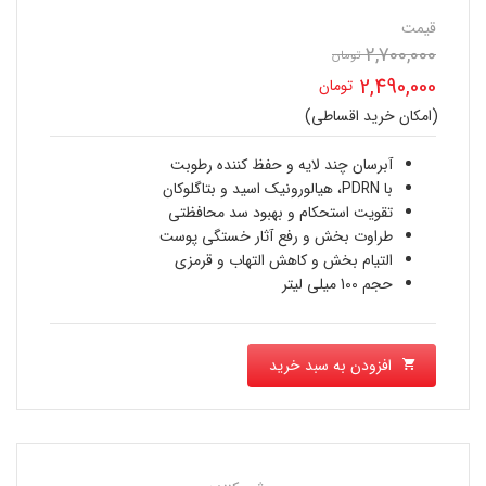
قیمت
2,700,000
قیمت
تومان
2,490,000
تومان
اصلی
(امکان خرید اقساطی)
قیمت
2,700,000 تومان
فعلی
آبرسان چند لایه و حفظ کننده رطوبت
بود.
با PDRN، هیالورونیک اسید و بتاگلوکان
2,490,000 تومان
تقویت استحکام و بهبود سد محافظتی
طراوت بخش و رفع آثار خستگی پوست
است.
التیام بخش و کاهش التهاب و قرمزی
حجم 100 میلی لیتر
افزودن به سبد خرید