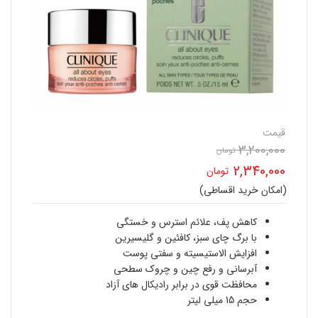
قیمت
3,200,000
قیمت
تومان
2,340,000
تومان
اصلی
(امکان خرید اقساطی)
قیمت
3,200,000 تومان
فعلی
کاهش پف، علائم استرس و خستگی
بود.
با برگ چای سبز، کافئین و گلیسیرین
2,340,000 تومان
افزایش الاستیسیته و سفتی پوست
آبرسانی و رفع چین و چروک سطحی
است.
محافظت قوی در برابر رادیکال های آزاد
حجم 15 میلی لیتر