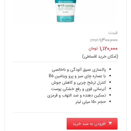
قیمت
1,300,000
قیمت
تومان
1,120,000
تومان
اصلی
(امکان خرید اقساطی)
قیمت
1,300,000 تومان
فعلی
پاکسازی عمیق آلودگی و ناخالصی
بود.
با عصاره چای سبز و پرو ویتامین B5
1,120,000 تومان
کنترل ترشح چربی و کاهش جوش
آبرسانی قوی و رفع خشکی پوست
است.
تسکین دهنده و ضد التهاب و قرمزی
حجم 150 میلی لیتر
افزودن به سبد خرید