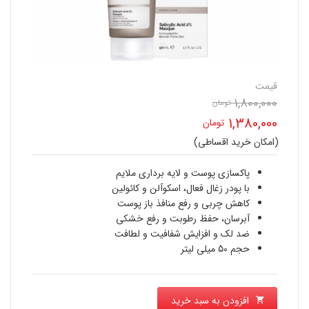
قیمت
1,800,000
قیمت
تومان
1,380,000
تومان
اصلی
(امکان خرید اقساطی)
قیمت
1,800,000 تومان
فعلی
پاکسازی پوست و لایه برداری ملایم
بود.
با پودر زغال فعال، اسکوآلن و کائولین
1,380,000 تومان
کاهش چربی و رفع منافذ باز پوست
آبرسان، حفظ رطوبت و رفع خشکی
است.
ضد لک و افزایش شفافیت و لطافت
حجم 50 میلی لیتر
افزودن به سبد خرید