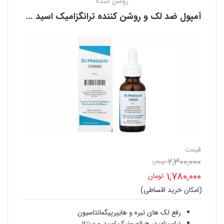
روشن کننده
آمپول ضد لک و روشن کننده ترانگزامیک اسید دکتر ملاکسین DR.MELAXIN
قیمت
2,300,000
قیمت
تومان
1,780,000
تومان
اصلی
(امکان خرید اقساطی)
قیمت
2,300,000 تومان
فعلی
رفع لک های تیره و هایپرپیگمانتاسیون
نیاسینامید، هیالورونیک اسید و سنتلا