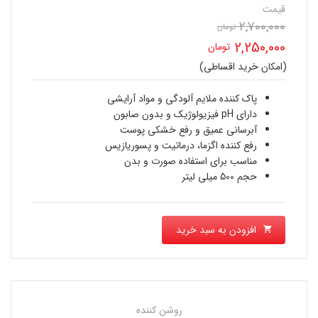
قیمت
2,700,000
قیمت
تومان
2,250,000
تومان
اصلی
(امکان خرید اقساطی)
قیمت
2,700,000 تومان
فعلی
پاک کننده ملایم آلودگی و مواد آرایشی
بود.
دارای pH فیزیولوژیک و بدون صابون
2,250,000 تومان
آبرسانی عمیق و رفع خشکی پوست
رفع کننده اگزما، درماتیت و پسوریازیس
است.
مناسب برای استفاده صورت و بدن
حجم 500 میلی لیتر
افزودن به سبد خرید
روشن کننده