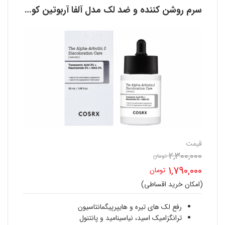
سرم روشن کننده و ضد لک مدل آلفا آربوتین کوزارکس COSRX
قیمت
2,300,000
قیمت
تومان
1,790,000
تومان
اصلی
(امکان خرید اقساطی)
قیمت
2,300,000 تومان
فعلی
رفع لک های تیره و هایپرپیگمانتاسیون
بود.
ترانگزامیک اسید، نیاسینامید و پانتنول