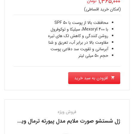
1,365,000
تومان
اصلی
(امکان خرید اقساطی)
قیمت
2,000,000 تومان
فعلی
محافظت بالا از پوست با SPF 50
بود.
با Mexoryl 400، سیلیکا و توکوفرول
1,365,000 تومان
روشن کنندگی و کاهش لک های تیره
مقاومت بالا در برابر آب، تعریق و شنا
است.
آبرسانی و تقویت سد دفاعی پوست
حجم 50 میلی لیتر
افزودن به سبد خرید
فروش ویژه
ژل شستشو صورت ملایم مدل پیورته ترمال ویشی VICHY