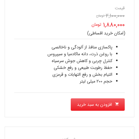
قیمت
2,100,000
قیمت
تومان
1,880,000
تومان
اصلی
(امکان خرید اقساطی)
قیمت
2,100,000 تومان
فعلی
پاکسازی منافذ از آلودگی و ناخالصی
بود.
با روغن ذرت، دانه ماکادمیا و سیپروس
1,880,000 تومان
کنترل چربی و کاهش جوش سرسیاه
حفظ رطوبت طبیعی و رفع خشکی
است.
التیام بخش و رفع التهابات و قرمزی
حجم 200 میلی لیتر
افزودن به سبد خرید