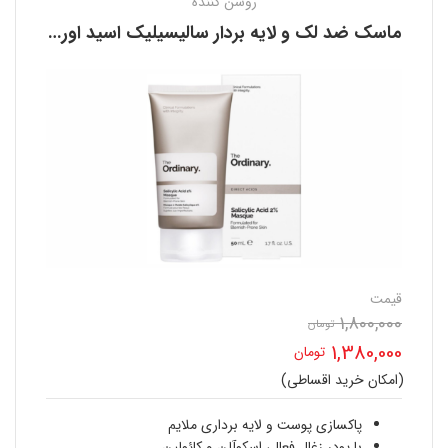
روشن کننده
ماسک ضد لک و لایه بردار سالیسیلیک اسید اوردینری THE ORDINARY
قیمت
1,800,000
قیمت
تومان
1,380,000
تومان
اصلی
(امکان خرید اقساطی)
قیمت
1,800,000 تومان
فعلی
پاکسازی پوست و لایه برداری ملایم
با پودر زغال فعال، اسکوآلن و کائولین