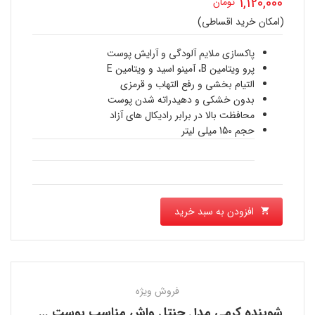
1,120,000
تومان
اصلی
(امکان خرید اقساطی)
قیمت
1,300,000 تومان
فعلی
پاکسازی ملایم آلودگی و آرایش پوست
بود.
پرو ویتامین B، آمینو اسید و ویتامین E
1,120,000 تومان
التیام بخشی و رفع التهاب و قرمزی
بدون خشکی و دهیدراته شدن پوست
است.
محافظت بالا در برابر رادیکال های آزاد
حجم 150 میلی لیتر
افزودن به سبد خرید
فروش ویژه
شوینده کرمی مدل جنتل واش مناسب پوست خشک کیو وی QV