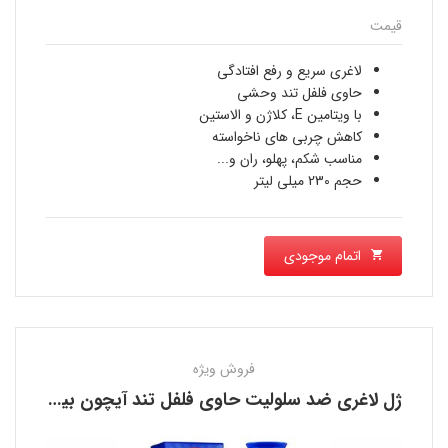
قیمت
لاغری سریع و رفع افتادگی
حاوی فلفل تند وحشی
با ویتامین E، کلاژن و الاستین
کاهش چربی های ناخواسته
مناسب شکم، پهلو، ران و...
حجم 230 میلی لیتر
اتمام موجودی
فروش ویژه
ژل لاغری ضد سلولیت حاوی فلفل تند آیچون بیوتی AICHUN BEAUTY