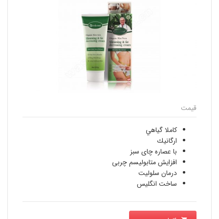
قیمت
كاملا گياهي
ارگانيك
با عصاره چاى سبز
افزايش متابوليسم چربى
درمان سلوليت
ساخت انگليس