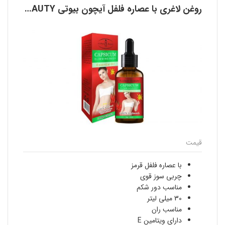
روغن لاغری با عصاره فلفل آیچون بیوتی AICHUN BEAUTY
قیمت
با عصاره فلفل قرمز
چربی سوز قوی
مناسب دور شکم
30 میلی لیتر
مناسب ران
دارای ویتامین E