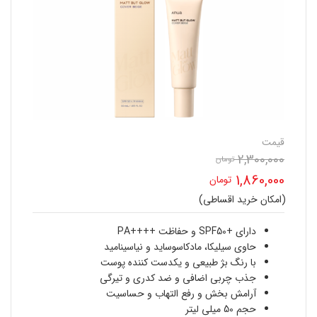
قیمت
2,300,000
تومان
قیمت
1,860,000
تومان
اصلی
(امکان خرید اقساطی)
قیمت
2,300,000 تومان
فعلی
دارای +SPF50 و حفاظت ++++PA
بود.
حاوی سیلیکا، مادکاسوساید و نیاسینامید
1,860,000 تومان
با رنگ بژ طبیعی و یکدست کننده پوست
جذب چربی اضافی و ضد کدری و تیرگی
است.
آرامش بخش و رفع التهاب و حساسیت
حجم 50 میلی لیتر