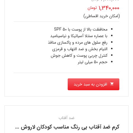
قیمت
1,340,000
تومان
اصلی
(امکان خرید اقساطی)
قیمت
2,000,000 تومان
فعلی
محافظت بالا از پوست با SPF 50
بود.
با عصاره سنتلا آسیاتیکا و نیاسینامید
1,340,000 تومان
رفع سلول های مرده و پاکسازی منافذ
التیام بخش و ضد التهاب و قرمزی
است.
کنترل چربی پوست و کاهش جوش
حجم 50 میلی لیتر
افزودن به سبد خرید
ضد آفتاب
کرم ضد آفتاب بی رنگ مناسب کودکان لاروش پوزای LA ROCHE POSAY