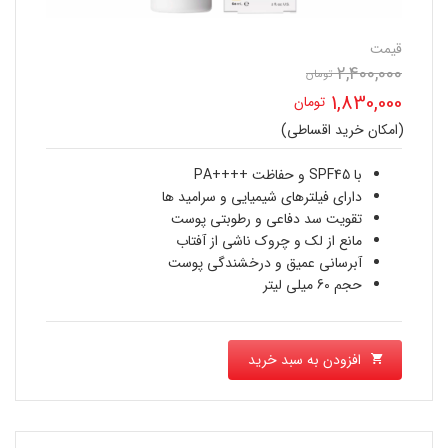
قیمت
2,400,000
تومان
قیمت
1,830,000
تومان
اصلی
(امکان خرید اقساطی)
قیمت
2,400,000 تومان
فعلی
با SPF45 و حفاظت ++++PA
بود.
دارای فیلترهای شیمیایی و سرامید ها
1,830,000 تومان
تقویت سد دفاعی و رطوبتی پوست
مانع از لک و چروک ناشی از آفتاب
است.
آبرسانی عمیق و درخشندگی پوست
حجم 60 میلی لیتر
افزودن به سبد خرید