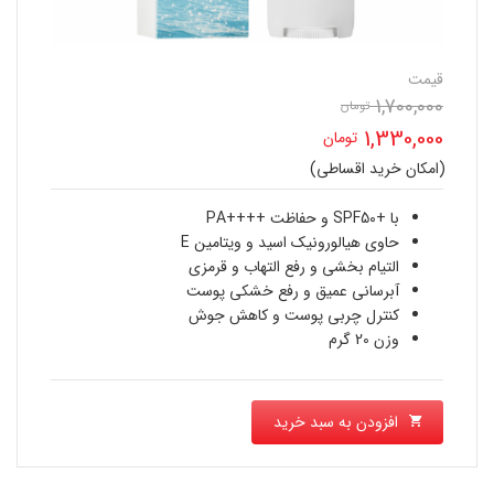
قیمت
1,700,000
تومان
قیمت
1,330,000
تومان
اصلی
(امکان خرید اقساطی)
قیمت
1,700,000 تومان
فعلی
با +SPF50 و حفاظت ++++PA
بود.
حاوی هیالورونیک اسید و ویتامین E
1,330,000 تومان
التیام بخشی و رفع التهاب و قرمزی
آبرسانی عمیق و رفع خشکی پوست
است.
کنترل چربی پوست و کاهش جوش
وزن 20 گرم
افزودن به سبد خرید