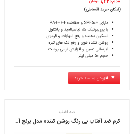
1,420,000
تومان
اصلی
(امکان خرید اقساطی)
قیمت
1,800,000 تومان
فعلی
دارای +SPF50 و حفاظت ++++PA
بود.
با پروبیوتیک ها، نیاسینامید و پانتنول
1,420,000 تومان
تسکین دهنده و رفع التهابات و قرمزی
روشن کننده قوی و رفع لک های تیره
است.
آبرسانی عمیق و افزایش نرمی پوست
حجم 50 میلی لیتر
افزودن به سبد خرید
ضد آفتاب
کرم ضد آفتاب بی رنگ روشن کننده مدل برنج آیم فرام I’M FROM