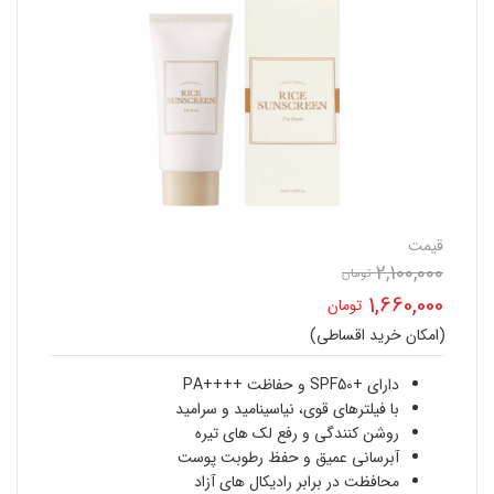
قیمت
2,100,000
تومان
قیمت
1,660,000
تومان
اصلی
(امکان خرید اقساطی)
قیمت
2,100,000 تومان
فعلی
دارای +SPF50 و حفاظت ++++PA
بود.
با فیلترهای قوی، نیاسینامید و سرامید
1,660,000 تومان
روشن کنندگی و رفع لک های تیره
آبرسانی عمیق و حفظ رطوبت پوست
است.
محافظت در برابر رادیکال های آزاد