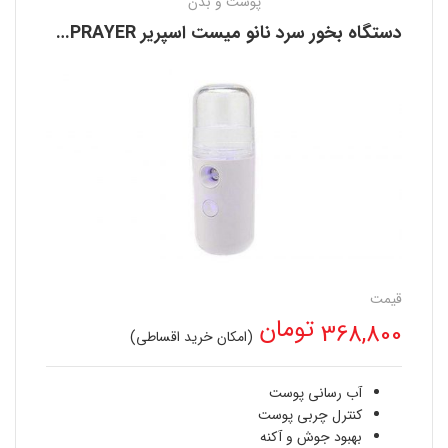
پوست و بدن
دستگاه بخور سرد نانو میست اسپریر NANO MIST SPRAYER
قیمت
تومان
368,800
(امکان خرید اقساطی)
آب رسانی پوست
کنترل چربی پوست
بهبود جوش و آکنه