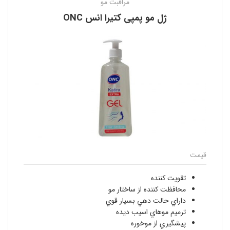
مراقبت مو
ژل مو پمپي كتيرا انس ONC
قیمت
تقويت كننده
محافظت كننده از ساختار مو
داراي حالت دهي بسيار قوي
ترميم موهاي اسيب ديده
پيشگيري از موخوره