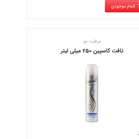
اتمام موجودی
مراقبت مو
تافت كاسپين 250 میلی لیتر