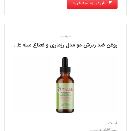
افزودن به سبد خرید
سرم مو
روغن ضد ریزش مو مدل رزماری و نعناع میله MIELLE
قیمت
1,153,100
تومان