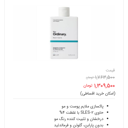
قیمت
1,763,500
تومان
قیمت
1,309,500
تومان
اصلی
(امکان خرید اقساطی)
قیمت
1,763,500 تومان
فعلی
پاکسازی ملایم پوست و مو
بود.
حاوی SLES-2 با غلظت 4%
1,309,500 تومان
درخشان و تثبیت کننده رنگ مو
بدون پارابن، گلوتن و فرمالدئید