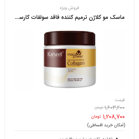
فروش ویژه
ماسک مو کلاژن ترمیم کننده فاقد سولفات کارسل KARSEELL
قیمت
1,603,200
تومان
قیمت
1,208,700
تومان
اصلی
(امکان خرید اقساطی)
قیمت
1,603,200 تومان