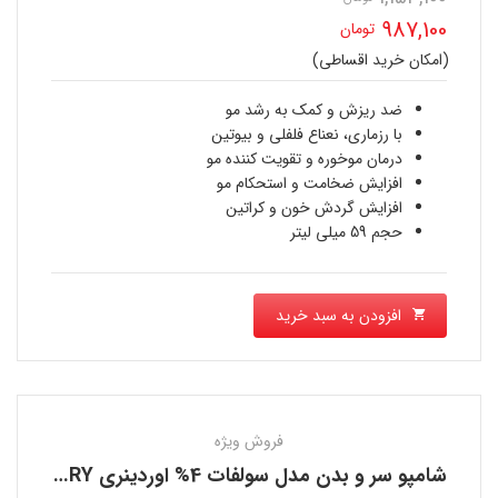
قیمت
987,100
تومان
اصلی
(امکان خرید اقساطی)
قیمت
1,153,100 تومان
فعلی
ضد ریزش و کمک به رشد مو
بود.
با رزماری، نعناع فلفلی و بیوتین
987,100 تومان
درمان موخوره و تقویت کننده مو
افزایش ضخامت و استحکام مو
است.
افزایش گردش خون و کراتین
حجم 59 میلی لیتر
افزودن به سبد خرید
فروش ویژه
شامپو سر و بدن مدل سولفات 4% اوردینری THE ORDINARY