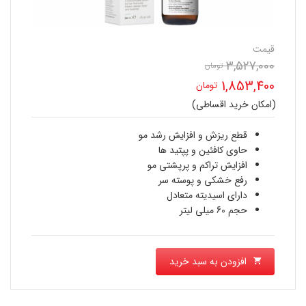
قیمت
3,527,000
تومان
قیمت
1,853,400
تومان
اصلی
(امکان خرید اقساطی)
قیمت
3,527,000 تومان
فعلی
قطع ریزش و افزایش رشد مو
بود.
حاوی کافئین و پپتید ها
1,853,400 تومان
افزایش تراکم و پرپشتی مو
رفع خشکی و پوسته سر
است.
دارای اسیدیته متعادل
حجم 60 میلی لیتر
افزودن به سبد خرید