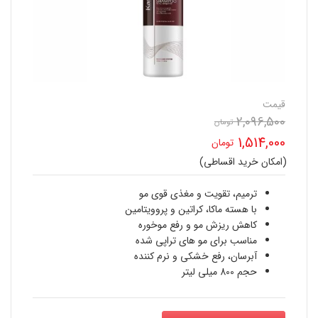
قیمت
2,096,500
تومان
قیمت
1,514,000
تومان
اصلی
(امکان خرید اقساطی)
قیمت
2,096,500 تومان
فعلی
ترمیم، تقویت و مغذی قوی مو
بود.
با هسته ماکا، کراتین و پروویتامین
1,514,000 تومان
کاهش ریزش مو و رفع موخوره
مناسب برای مو های تراپی شده
است.
آبرسان، رفع خشکی و نرم کننده
حجم 800 میلی لیتر