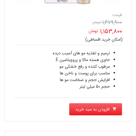
قیمت
1,479,900
تومان
قیمت
1,153,800
تومان
اصلی
(امکان خرید اقساطی)
قیمت
1,479,900 تومان
فعلی
ترمیم و تغذیه مو های آسیب دیده
بود.
حاوی هسته ماکا و پروویتامین E
1,153,800 تومان
مرطوب کننده و رفع خشکی مو
مناسب برای پوست و ناخن ها
است.
افزایش حجم و ضخامت مو ها
حجم 50 میلی لیتر
افزودن به سبد خرید