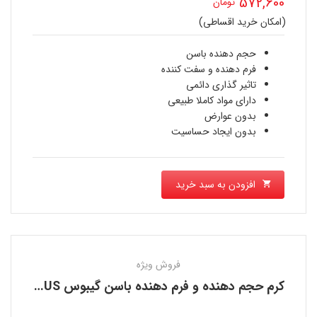
572,600
تومان
اصلی
(امکان خرید اقساطی)
قیمت
769,230 تومان
فعلی
حجم دهنده باسن
بود.
فرم دهنده و سفت کننده
572,600 تومان
تاثیر گذاری دائمی
دارای مواد کاملا طبیعی
است.
بدون عوارض
بدون ایجاد حساسیت
افزودن به سبد خرید
فروش ویژه
کرم حجم دهنده و فرم دهنده باسن گیبوس GIBBOUS