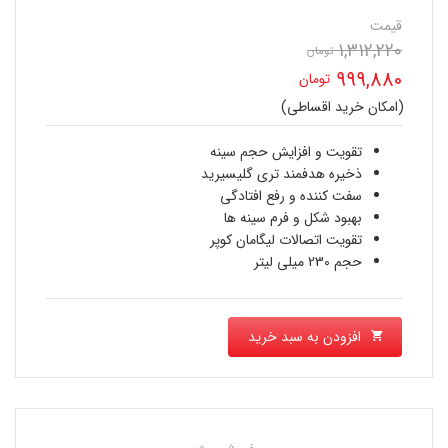
قیمت
1,312,220
تومان
قیمت
999,880
تومان
اصلی
(امکان خرید اقساطی)
قیمت
1,312,220 تومان
فعلی
تقویت و افزایش حجم سینه
بود.
ذخیره هدفمند تری گلیسیرید
999,880 تومان
سفت کننده و رفع افتادگی
بهبود شکل و فرم سینه ها
است.
تقویت اتصالات لیگامان کوپر
حجم 230 میلی لیتر
افزودن به سبد خرید