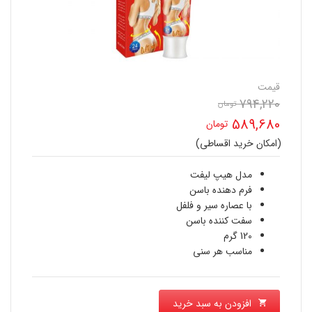
قیمت
794,220
تومان
قیمت
589,680
تومان
اصلی
(امکان خرید اقساطی)
قیمت
794,220 تومان
فعلی
مدل هیپ لیفت
بود.
فرم دهنده باسن
589,680 تومان
با عصاره سیر و فلفل
سفت کننده باسن
است.
120 گرم
مناسب هر سنی
افزودن به سبد خرید