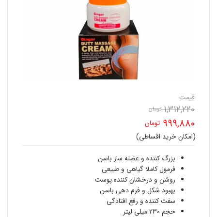
قیمت
1,312,220
تومان
قیمت
999,880
تومان
اصلی
(امکان خرید اقساطی)
قیمت
1,312,220 تومان
فعلی
بزرگ کننده و عضله ساز باسن
بود.
فرمول کاملا گیاهی و طبیعی
999,880 تومان
روشن و درخشان کننده پوست
بهبود شکل و فرم دهی باسن
است.
سفت کننده و رفع افتادگی
حجم 230 میلی لیتر