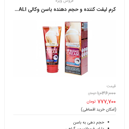
فروش ویژه
کرم لیفت کننده و حجم دهنده باسن وکالی WOKALI
قیمت
1,036,000
تومان
قیمت
777,700
تومان
اصلی
(امکان خرید اقساطی)
قیمت
1,036,000 تومان
فعلی
حجم دهی به باسن
دارای فرمولاسیون گیاهی