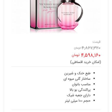
قیمت
4,867,320
قیمت
تومان
4,598,160
تومان
اصلی
(امکان خرید اقساطی)
قیمت
4,867,320 تومان
فعلی
طبع خنک و شیرین
بود.
ساختار گلی میوه ای
4,598,160 تومان
مناسب بانوان
پراکندگی بو بالا
است.
دارای جعبه شیک
حجم 100 میلی لیتر