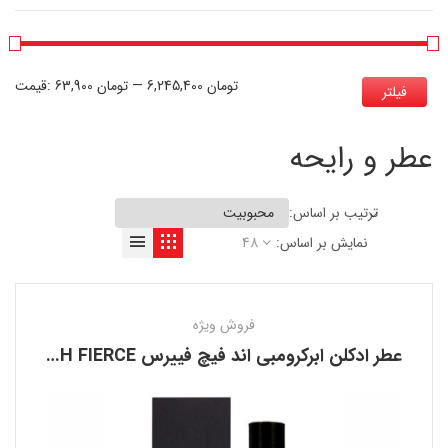
6,245,400 تومان
—
63,900 تومان
قیمت:
فیلتر
عطر و رایحه
ترتیب بر اساس:
نمایش بر اساس:
48
فروش ویژه
عطر ادکلن ابرکرومبی اند فیچ فییرس ABERCROMBIE AND FITCH FIERCE