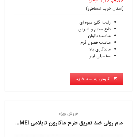
4,109,880
اصلی
(امکان خرید اقساطی)
قیمت
4,996,332 تومان
فعلی
رایحه گلی میوه ای
بود.
طبع ملایم و شیرین
4,109,880 تومان
مناسب بانوان
مناسب فصول گرم
است.
ماندگاری بالا
100 میلی لیتر
افزودن به سبد خرید
فروش ویژه
مام رولی ضد تعریق طرح ماکارون تایلامی TAILAIMEI