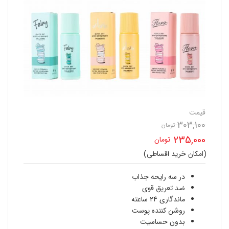
قیمت
303,100
قیمت
تومان
235,000
تومان
اصلی
(امکان خرید اقساطی)
قیمت
303,100 تومان
فعلی
در سه رایحه جذاب
بود.
ضد تعریق قوی
235,000 تومان
ماندگاری 24 ساعته
روشن کننده پوست
است.
بدون حساسیت