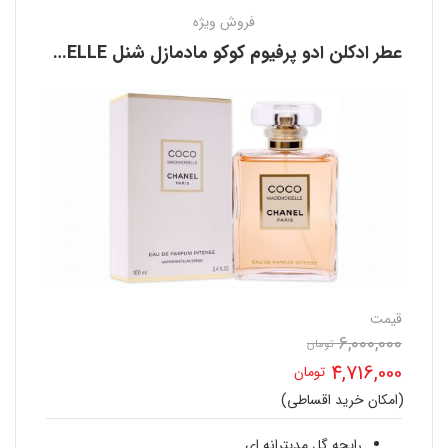
فروش ویژه
عطر ادکلن ادو پرفیوم کوکو مادمازل شنل CHANEL COCO MADEMOISELLE
قیمت
6,000,000
قیمت
تومان
4,716,000
تومان
اصلی
(امکان خرید اقساطی)
قیمت
6,000,000 تومان
رایحه گل مدیترانه ای