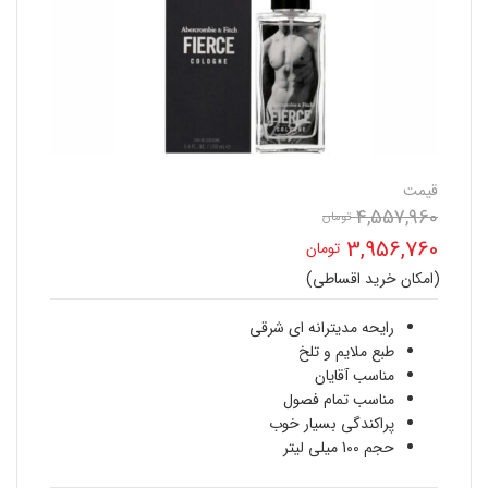
قیمت
4,557,960
قیمت
تومان
3,956,760
تومان
اصلی
(امکان خرید اقساطی)
قیمت
4,557,960 تومان
فعلی
رایحه مدیترانه ای شرقی
بود.
طبع ملایم و تلخ
3,956,760 تومان
مناسب آقایان
مناسب تمام فصول
است.
پراکندگی بسیار خوب
حجم 100 میلی لیتر