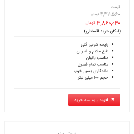
قیمت
4,411,560
قیمت
تومان
3,860,040
تومان
اصلی
(امکان خرید اقساطی)
قیمت
4,411,560 تومان
فعلی
رایحه شرقی گلی
بود.
طبع ملایم و شیرین
3,860,040 تومان
مناسب بانوان
مناسب تمام فصول
است.
ماندگاری بسیار خوب
حجم 100 میلی لیتر
افزودن به سبد خرید
فروش ویژه