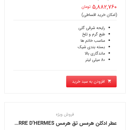
قیمت
5,882,760
تومان
اصلی
(امکان خرید اقساطی)
قیمت
7,325,280 تومان
فعلی
رایحه شرقی گلی
بود.
طبع گرم و تلخ
5,882,760 تومان
مناسب خانم ها
بسته بندی شیک
است.
ماندگاری بالا
80 میلی لیتر
افزودن به سبد خرید
فروش ویژه
عطر ادکلن هرمس تق هرمس HERMES TERRE D’HERMES