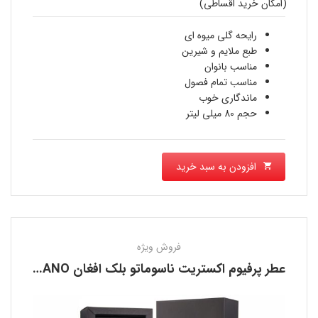
(امکان خرید اقساطی)
قیمت
4,720,800 تومان
فعلی
رایحه گلی میوه ای
بود.
طبع ملایم و شیرین
4,109,880 تومان
مناسب بانوان
مناسب تمام فصول
است.
ماندگاری خوب
حجم 80 میلی لیتر
افزودن به سبد خرید
فروش ویژه
عطر پرفیوم اکستریت ناسوماتو بلک افغان NASOMATTO BLACK AFGANO