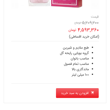
قیمت
5,209,200
قیمت
تومان
4,593,360
تومان
اصلی
(امکان خرید اقساطی)
قیمت
5,209,200 تومان
فعلی
طبع ملایم و شیرین
بود.
گروه بویایی
رایحه گل
4,593,360 تومان
مناسب بانوان
مناسب تمام فصول
است.
ماندگاری بالا
100 میلی لیتر
افزودن به سبد خرید