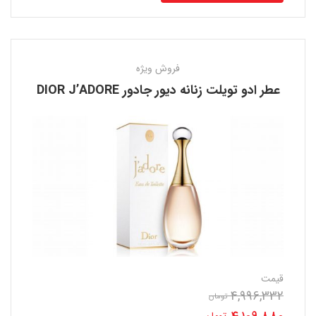
فروش ویژه
عطر ادو تویلت زنانه دیور جادور DIOR J’ADORE
قیمت
4,996,332
قیمت
تومان
تومان