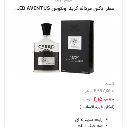
عطر ادکلن مردانه کرید اونتوس CREED AVENTUS
قیمت
4,997,520
قیمت
تومان
4,150,080
تومان
اصلی
(امکان خرید اقساطی)
قیمت
4,997,520 تومان
فعلی
رایحه مدیترانه ای
بود.
طبع خنک و تلخ