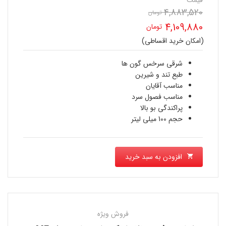
4,883,520
قیمت
تومان
4,109,880
تومان
اصلی
(امکان خرید اقساطی)
قیمت
4,883,520 تومان
فعلی
شرقی سرخس گون ها
بود.
طبع تند و شیرین
4,109,880 تومان
مناسب آقایان
مناسب فصول سرد
است.
پراکندگی بو بالا
حجم 100 میلی لیتر
افزودن به سبد خرید
فروش ویژه