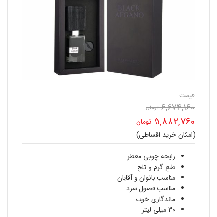
قیمت
6,674,160
قیمت
تومان
5,882,760
تومان
اصلی
(امکان خرید اقساطی)
قیمت
6,674,160 تومان
فعلی
رایحه چوبی معطر
بود.
طبع گرم و تلخ
5,882,760 تومان
مناسب بانوان و آقایان
مناسب فصول سرد
است.
ماندگاری خوب
30 میلی لیتر