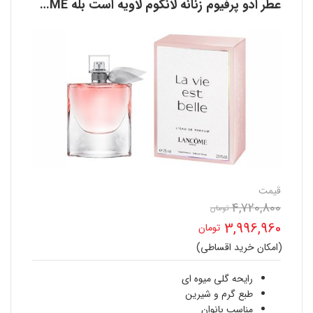
عطر ادو پرفیوم زنانه لانکوم لاویه است بله LANCOME
قیمت
4,720,800
قیمت
تومان
3,996,960
تومان
اصلی
(امکان خرید اقساطی)
قیمت
4,720,800 تومان
فعلی
رایحه گلی میوه ای
بود.
طبع گرم و شیرین
3,996,960 تومان
مناسب بانوان