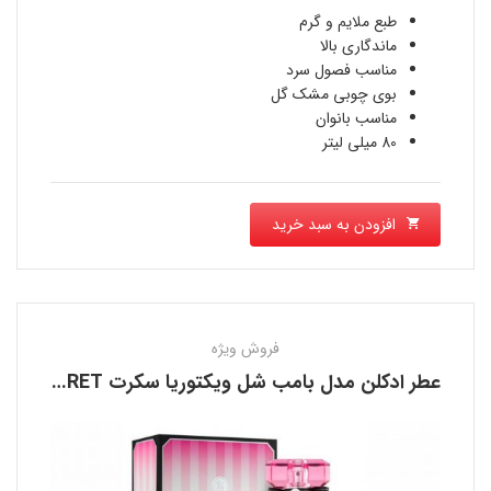
4,804,537 تومان
فعلی
طبع ملایم و گرم
بود.
ماندگاری بالا
4,264,560 تومان
مناسب فصول سرد
بوی چوبی مشک گل
است.
مناسب بانوان
80 میلی لیتر
افزودن به سبد خرید
فروش ویژه
عطر ادکلن مدل بامب شل ویکتوریا سکرت VICTORIA’S SECRET