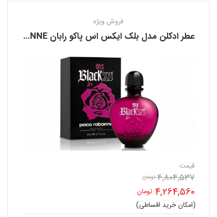
فروش ویژه
عطر ادکلن مدل بلک ایکس اس پاکو رابان PACO RABANNE
قیمت
4,804,537
قیمت
تومان
4,264,560
تومان
اصلی
(امکان خرید اقساطی)
قیمت