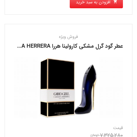
افزودن به سبد خرید
فروش ویژه
عطر گود گرل مشکی کارولینا هررا CAROLINA HERRERA
قیمت
7,325,280
تومان