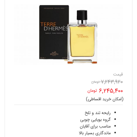
قیمت
7,243,920
قیمت
تومان
6,245,400
تومان
اصلی
(امکان خرید اقساطی)
قیمت
7,243,920 تومان
فعلی
رایحه تند و تلخ
بود.
گروه بویایی چوبی
6,245,400 تومان
مناسب برای آقایان
ماندگاری بسیار بالا