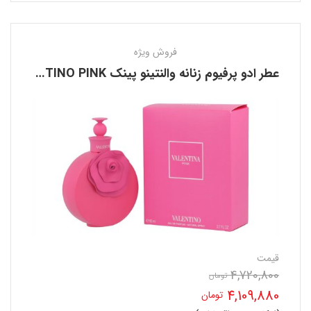
فروش ویژه
عطر ادو پرفیوم زنانه والنتینو پینک VALENTINO PINK
قیمت
4,720,800
قیمت
تومان
4,109,880
تومان
اصلی