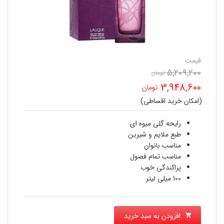
قیمت
5,209,200
قیمت
تومان
3,948,600
تومان
اصلی
(امکان خرید اقساطی)
قیمت
5,209,200 تومان
فعلی
رایحه گلی میوه ای
بود.
طبع ملایم و شیرین
3,948,600 تومان
مناسب بانوان
مناسب تمام فصول
است.
پراکندگی خوب
100 میلی لیتر
افزودن به سبد خرید