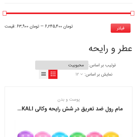
6,245,400 تومان
—
63,900 تومان
قیمت:
فیلتر
عطر و رایحه
ترتیب بر اساس:
نمایش بر اساس:
12
پوست و بدن
مام رول ضد تعریق در شش رایحه وکالی WOKALI