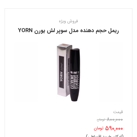
فروش ویژه
ریمل حجم دهنده مدل سوپر لش یورن YORN
قیمت
800,000
تومان
قیمت
590,000
تومان
اصلی
(امکان خرید اقساطی)