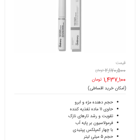
قیمت
2,170,500
تومان
قیمت
1,437,100
تومان
اصلی
(امکان خرید اقساطی)
قیمت
2,170,500 تومان
فعلی
حجم دهنده مژه و ابرو
بود.
حاوی 11 ماده تغذیه کننده
1,437,100 تومان
تقویت و رشد تارهای نازک
فرمولاسیون بر پایه آب
است.
با چهار کمپلکس پپتیدی
حجم 5 میلی لیتر