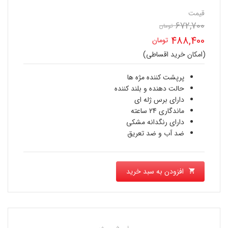
قیمت
672,700
تومان
قیمت
488,400
تومان
اصلی
(امکان خرید اقساطی)
قیمت
672,700 تومان
فعلی
پرپشت کننده مژه ها
بود.
حالت دهنده و بلند کننده
488,400 تومان
دارای برس ژله ای
ماندگاری 24 ساعته
است.
دارای رنگدانه مشکی
ضد آب و ضد تعریق
افزودن به سبد خرید