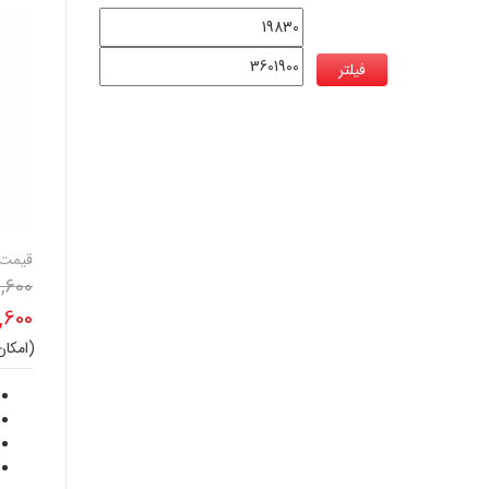
فیلتر
قیمت
,600
,600
(امکا
قیم
فعل
است