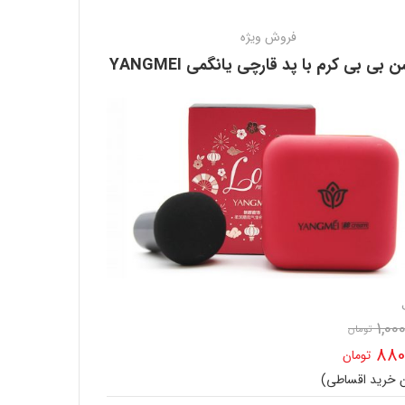
فروش ویژه
 بی بی کرم با پد قارچی یانگمی YANGMEI
1,00
تومان
قیمت
880
تومان
اصلی
ن خرید اقساطی)
ت