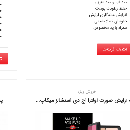
ضد آب و ضد تعریق
فعل
حفظ رطوبت پوست
افزایش ماندگاری آرایش
جلوه ای کاملا طبیعی
است
همراه با پد مخصوص
انتخاب گزینه‌ها
فروش ویژه
پالت آرایش صورت اولترا اچ دی اسنشالز میکاپ فوراور MAKE UP FOR EVER
پر