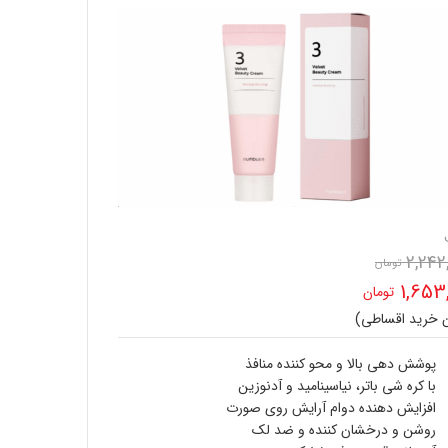
2,242
تومان
قیمت
1,653
تومان
اصلی
ن خرید اقساطی)
ت
2,242,300 تومان
ی
پوشش دهی بالا و محو کننده منافذ
بود.
با کره شی باتر، نیاسینامید و آدنوزین
1,653,900 تومان
افزایش دهنده دوام آرایش روی صورت
روشن و درخشان کننده و ضد لک
.