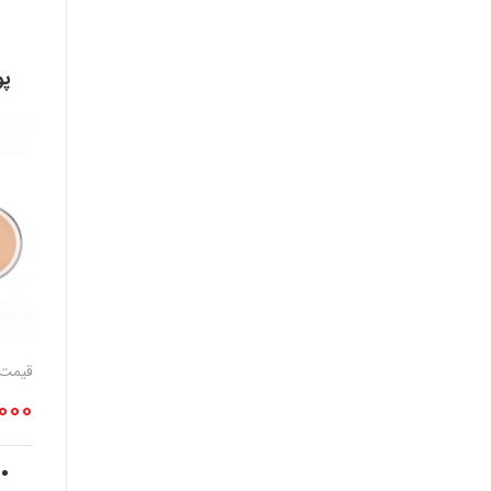
پو
قیمت
000