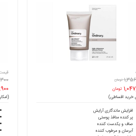
قیمت
,300
1,356
تومان
قیمت
,900
1,047
تومان
اصلی
ن خرید اقساطی)
(امکا
ت
قیم
1,356,600 تومان
ی
فعل
افزایش ماندگاری آرایش
بود.
پر کننده منافذ پوستی
1,047,600 تومان
صاف و یکدست کننده
آبرسان و مرطوب کننده
.
است