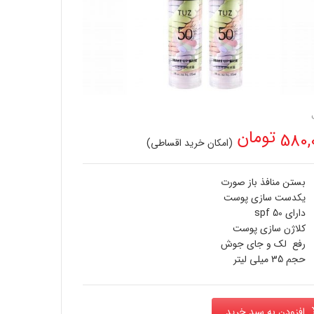
تومان
580,
(امکان خرید اقساطی)
بستن منافذ باز صورت
یکدست سازی پوست
دارای spf 50
کلاژن سازی پوست
رفع لک و جای جوش
حجم 35 میلی لیتر
افزودن به سبد خرید