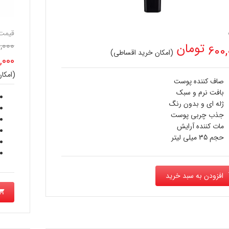
قیمت
0,000
تومان
600,
(امکان خرید اقساطی)
,000
(امکا
قیم
صاف کننده پوست
بافت نرم و سبک
فعل
ژله ای و بدون رنگ
جذب چربی پوست
مات كننده آرايش
است
حجم 35 میلی لیتر
افزودن به سبد خرید