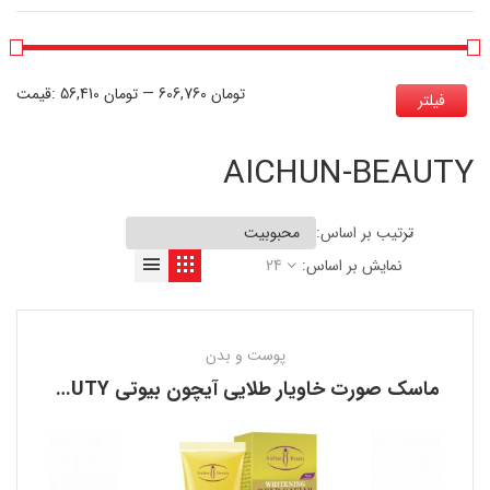
606,760 تومان
—
56,410 تومان
قیمت:
فیلتر
AICHUN-BEAUTY
ترتیب بر اساس:
نمایش بر اساس:
24
پوست و بدن
ماسک صورت خاویار طلایی آیچون بیوتی AICHUN BEAUTY