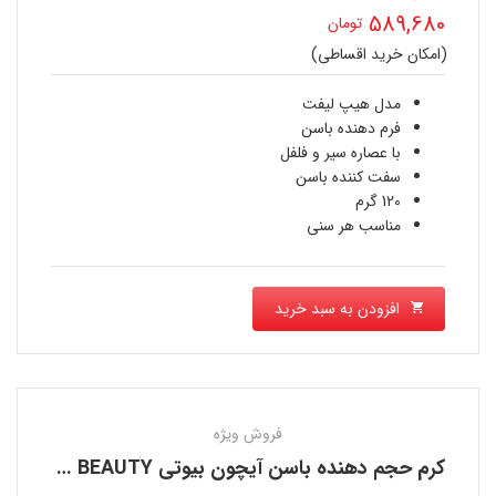
قیمت
589,680
تومان
اصلی
(امکان خرید اقساطی)
قیمت
794,220 تومان
فعلی
مدل هیپ لیفت
بود.
فرم دهنده باسن
589,680 تومان
با عصاره سیر و فلفل
سفت کننده باسن
است.
120 گرم
مناسب هر سنی
افزودن به سبد خرید
فروش ویژه
کرم حجم دهنده باسن آیچون بیوتی AICHUN BEAUTY