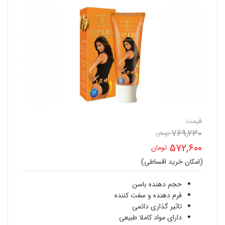
قیمت
769,230
قیمت
تومان
572,600
تومان
اصلی
(امکان خرید اقساطی)
قیمت
769,230 تومان
فعلی
حجم دهنده باسن
بود.
فرم دهنده و سفت کننده
572,600 تومان
تاثیر گذاری دائمی
دارای مواد کاملا طبیعی