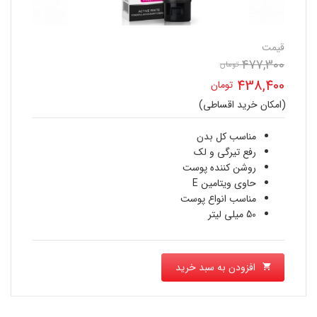
قیمت
477,300
قیمت
تومان
438,400
تومان
اصلی
(امکان خرید اقساطی)
قیمت
477,300 تومان
فعلی
مناسب کل بدن
بود.
رفع تیرگی و لک
438,400 تومان
روشن کننده پوست
حاوی ویتامین E
است.
مناسب انواع پوست
50 میلی لیتر
افزودن به سبد خرید